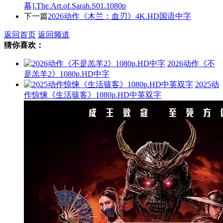
幕].The.Art.of.Sarah.S01.1080p
下一篇
2026动作《木兰：血刃》4K.HD国语中字
返回首页
返回频道
猜你喜欢：
2026动作《不
是羔羊2》1080p.HD中字
2025动
作惊悚《生活骇客》1080p.HD中英双字