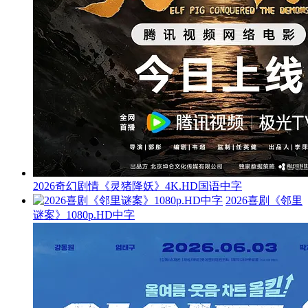
2026奇幻剧情《灵猪降妖》4K.HD国语中字
2026喜剧《邻里
谜案》1080p.HD中字