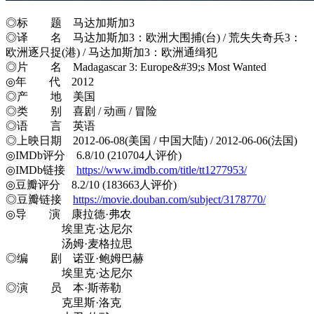
◎标 题 马达加斯加3
◎译 名 马达加斯加3：欧洲大围捕(台) / 荒失失奇兵3：
欧洲逐只捉(港) / 马达加斯加3：欧洲通缉犯
◎片 名 Madagascar 3: Europe&#39;s Most Wanted
◎年 代 2012
◎产 地 美国
◎类 别 喜剧 / 动画 / 冒险
◎语 言 英语
◎上映日期 2012-06-08(美国 / 中国大陆) / 2012-06-06(法国)
◎IMDb评分 6.8/10 (210704人评价)
◎IMDb链接
https://www.imdb.com/title/tt1277953/
◎豆瓣评分 8.2/10 (183663人评价)
◎豆瓣链接
https://movie.douban.com/subject/3178770/
◎导 演 康拉德·弗农
埃里克·达尼尔
汤姆·麦格拉思
◎编 剧 诺亚·鲍姆巴赫
埃里克·达尼尔
◎演 员 本·斯蒂勒
克里斯·洛克