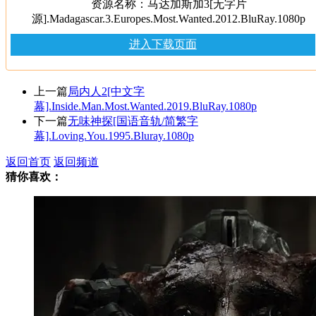
资源名称：马达加斯加3[无字片
源].Madagascar.3.Europes.Most.Wanted.2012.BluRay.1080p
进入下载页面
上一篇
局内人2[中文字
幕].Inside.Man.Most.Wanted.2019.BluRay.1080p
下一篇
无味神探[国语音轨/简繁字
幕].Loving.You.1995.Bluray.1080p
返回首页
返回频道
猜你喜欢：