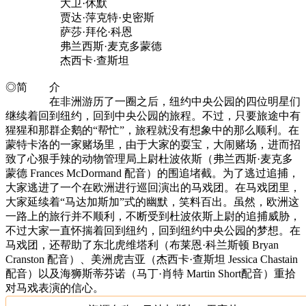
大卫·休默
贾达·萍克特·史密斯
萨莎·拜伦·科恩
弗兰西斯·麦克多蒙德
杰西卡·查斯坦
◎简 介
在非洲游历了一圈之后，纽约中央公园的四位明星们
继续着回到纽约，回到中央公园的旅程。不过，只要旅途中有
猩猩和那群企鹅的“帮忙”，旅程就没有想象中的那么顺利。在
蒙特卡洛的一家赌场里，由于大家的耍宝，大闹赌场，进而招
致了心狠手辣的动物管理局上尉杜波依斯（弗兰西斯·麦克多
蒙德 Frances McDormand 配音）的围追堵截。为了逃过追捕，
大家逃进了一个在欧洲进行巡回演出的马戏团。在马戏团里，
大家延续着“马达加斯加”式的幽默，笑料百出。虽然，欧洲这
一路上的旅行并不顺利，不断受到杜波依斯上尉的追捕威胁，
不过大家一直怀揣着回到纽约，回到纽约中央公园的梦想。在
马戏团，还帮助了东北虎维塔利（布莱恩·科兰斯顿 Bryan
Cranston 配音）、美洲虎吉亚（杰西卡·查斯坦 Jessica Chastain
配音）以及海狮斯蒂芬诺（马丁·肖特 Martin Short配音）重拾
对马戏表演的信心。