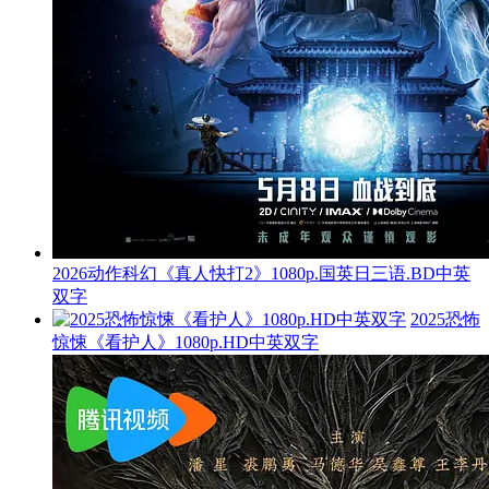
2026动作科幻《真人快打2》1080p.国英日三语.BD中英
双字
2025恐怖
惊悚《看护人》1080p.HD中英双字