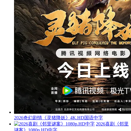
2026奇幻剧情《灵猪降妖》4K.HD国语中字
2026喜剧《邻里
谜案》1080p.HD中字