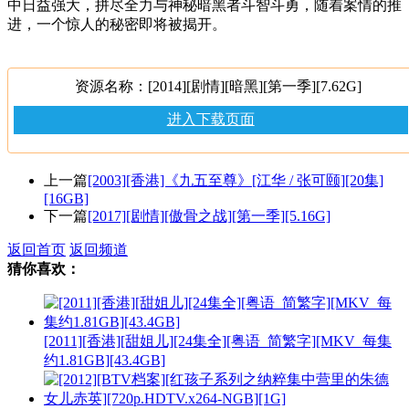
中日益强大，拼尽全力与神秘暗黑者斗智斗勇，随着案情的推
进，一个惊人的秘密即将被揭开。
资源名称：[2014][剧情][暗黑][第一季][7.62G]
进入下载页面
上一篇
[2003][香港]《九五至尊》[江华 / 张可颐][20集]
[16GB]
下一篇
[2017][剧情][傲骨之战][第一季][5.16G]
返回首页
返回频道
猜你喜欢：
[2011][香港][甜姐儿][24集全][粤语_简繁字][MKV_每集
约1.81GB][43.4GB]