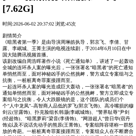
[7.62G]
时间:2026-06-02 20:37:02
浏览:45次
剧情简介
《暗黑者第一季》是由导演周琳皓执导，郭京飞、李倩、甘
露、李岷城、王菁主演的电视连续剧，于2014年6月10日在中
国大陆腾讯视频首播。
该剧改编自周浩晖著作小说《死亡通知单》，讲述了一起轰动
全城的连环杀人案的曝光后，一张张署名”暗黑者”的死亡通知
单悄然而至，面对神秘凶手的公然挑衅，警方成立专案组与之
抗衡，一桩桩离奇罪案接踵而至。
一起连环杀人案的曝光造成巨大轰动，一张张署名”暗黑者”的
通知单悄然而至，面对神秘凶手的公然挑衅，警方立即成立专
案组与之抗衡，令人大跌眼镜的是，这个团队的成员们个
个”人中龙凤”–高智商人品低的罗飞(郭京飞饰)、高冷嘴损的穆
剑云(甘露饰)、扑克脸组长韩灏(李岷城饰)、”警界耻辱”尹剑
(经超饰)、”暗黑萝莉”梁音(李倩饰)、”网游超人”曾日华(宿丹
饰)以及不说话先动手的熊原(王菁饰)。专案组阵容堪称一群怒
放的奇葩。一桩桩离奇罪案接踵而至，专案组众人在不断磨合