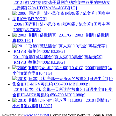
[2012][BTV档案][红孩子系列之纳粹集中营里的朱德女
儿赤英][720p.HDTV.x264-NGB][1G]
[2006][国产剧][陆小凤传奇][张智霖 / 范文芳][国粤中字]
[10部][43.70GB]
[2003][剧情][俗世情
真][23.17G]
[2011][香港][魔法擂台][真人秀][13集全][粤语无字]
[RMVB_每集约400M][3.28G]
[2006][剧情][24
小时][第六季][10.41G]
[2019][日本]《初恋那一天所读的故事》[日语中字][10集
全][HD-MKV每集约 650-700 MB][1080p]
[2010][剧情][24
小时][第八季][11.80G]
Powered By
www.adday.net
Copyright Your WebSite.Some Rights