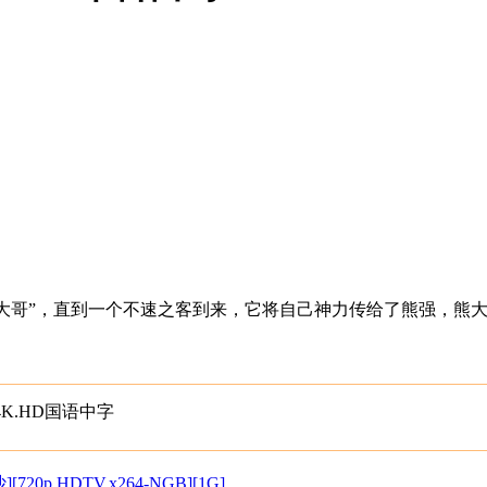
森林里的“老大哥”，直到一个不速之客到来，它将自己神力传给了熊
K.HD国语中字
20p.HDTV.x264-NGB][1G]