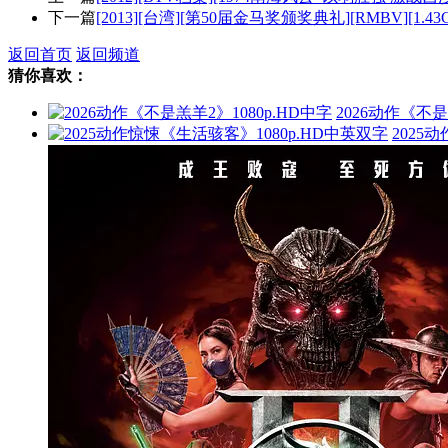
下一篇
[2013][台湾][第50届金马奖颁奖典礼][RMBV][1.43G
返回首页
返回频道
猜你喜欢：
2026动作《不是
2025