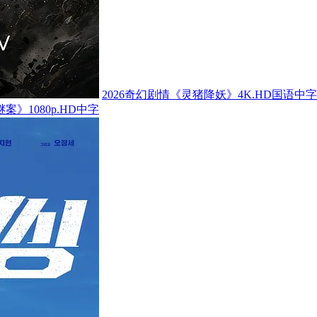
2026奇幻剧情《灵猪降妖》4K.HD国语中字
案》1080p.HD中字