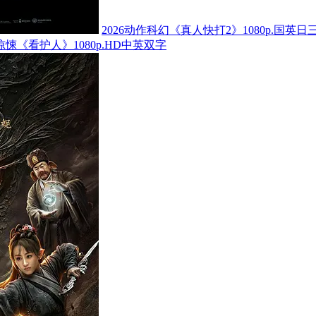
2026动作科幻《真人快打2》1080p.国英日
怖惊悚《看护人》1080p.HD中英双字