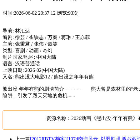
时间:2026-06-02 20:37:12
浏览:93次
导演: 林汇达
编剧: 徐芸 / 崔铁志 / 万秦 / 蒋琳 / 王亦菲
主演: 张秉君 / 张伟 / 谭笑
类型: 喜剧 / 动画 / 奇幻
制片国家/地区: 中国大陆
语言: 汉语普通话
上映日期: 2026-02(中国大陆)
又名: 熊出没大电影12 / 熊出没之年年有熊
熊出没·年年有熊的剧情简介 · · · · · · 熊大曾是
陷阱，引发了毁天灭地的危机......
资源名称：2026动画《熊出没·年年有熊》4
上一篇
[2012][BTV档案][1974南海风云_以弱胜强 激战西沙][7