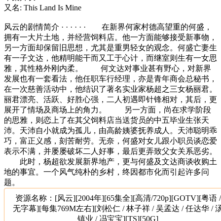
又名: This Land Is Mine
风云的剧情简介 · · · · · · 在新界何家村德高望重的何盛，
拥有一大片土地，并经营饲料店。他一方面能够接受新事物，
另一方面却保留旧思想，尤其是重男轻女的观念。何盛亡妻生
有一子文达，他精明能干而又工于心计，而继室则生有一女思
雅，其性格外刚内柔。 何文达对事业甚有野心，对新界
发展也有一套看法，他任职车行经理，亦是青年商会总秘书，
在一次慈善活动中，他结识了著名实业家杨超之三女杨丽君。
丽君漂亮、活跃、好胜心强，二人初遇即针锋相对，其后，更
展开了情场及商场上的角力。 另一方面，尚在求学阶段
的思雅，则恋上了在其父饲料店当送货员的中五毕业生张天
沛。天沛自小就成为孤儿，由高龄姨婆抚养成人。天沛聪明乖
巧，富正义感，刻苦耐劳。无奈，何盛对女儿跟小职员谈恋爱
表示不满，并屡屡破坏二人好事，最后更弄致父女关系恶劣。
此时，杨超欲发展新界地产，更与何盛及文达商谈收购土
地的事宜。一个风气纯朴的乡村，终因都市化而引起许多问
题。
资源名称：[风云][2004年][65集全][高清/720p][GOTV][粤语 /
无字幕][每集769M左右][刘松仁 / 林子祥 / 吴孟达 / 任达华 / 
镇业 / 冯宝宝][TS][50G]