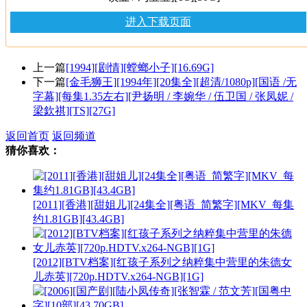
进入下载页面
上一篇
[1994][剧情][螳螂小子][16.69G]
下一篇
[金毛狮王][1994年][20集全][超清/1080p][国语 /无
字幕][每集1.35左右][尹扬明 / 李婉华 / 伍卫国 / 张凤妮 /
梁欽祺][TS][27G]
返回首页
返回频道
猜你喜欢：
[2011][香港][甜姐儿][24集全][粤语_简繁字][MKV_每集
约1.81GB][43.4GB]
[2012][BTV档案][红孩子系列之纳粹集中营里的朱德女
儿赤英][720p.HDTV.x264-NGB][1G]