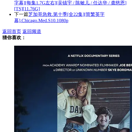
字幕][每集1.7G左右][吴镇宇 / 陈敏儿 / 任达华 / 龚慈恩]
[TS][11.76G]
下一篇
芝加哥急救.第十季[全22集][简繁英字
幕].Chicago.Med.S10.1080p
返回首页
返回频道
猜你喜欢：