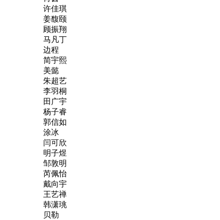
许佳琪
姜馥颐
顾振翔
马凡丁
边程
简宇熙
美懿
朱超艺
李羽桐
田广宇
杨子睿
郭信如
涂冰
闫可欣
明子煜
邹敦明
芮佩怡
戴向宇
王艺禅
韩潇珧
贝勒