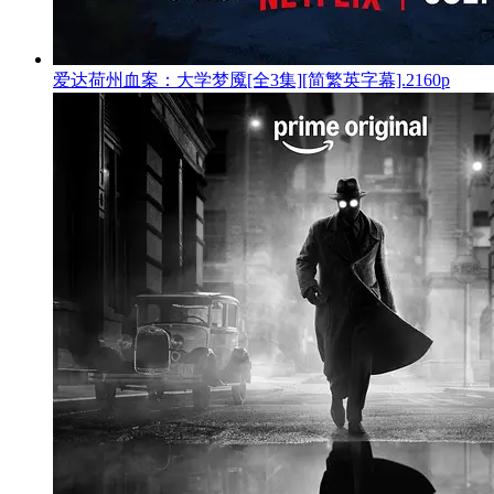
爱达荷州血案：大学梦魇[全3集][简繁英字幕].2160p