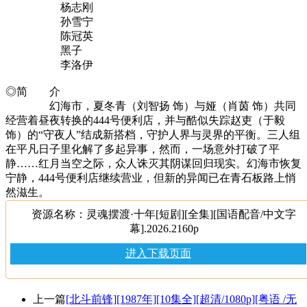
杨志刚
孙雪宁
陈冠英
黑子
李洛伊
◎简 介
幻海市，夏冬青（刘智扬 饰）与娅（肖茵 饰）共同
经营着昼夜转换的444号便利店，并与酷似失踪赵吏（于毅
饰）的“守夜人”结成新搭档，守护人界与灵界的平衡。三人组
在平凡日子里化解了多起异事，然而，一场意外打破了平
静……红月当空之际，众人诛灭其阴谋回归现实。幻海市恢复
宁静，444号便利店继续营业，但新的异闻已在青石板路上悄
然滋生。
资源名称：灵魂摆渡·十年[短剧][全集][国语配音/中文字
幕].2026.2160p
进入下载页面
上一篇
[北斗前锋][1987年][10集全][超清/1080p][粤语 /无