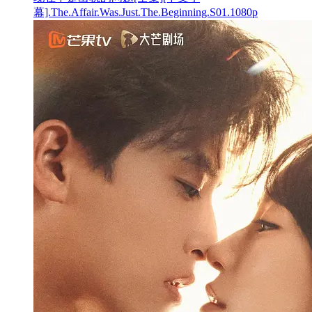
幕].The.Affair.Was.Just.The.Beginning.S01.1080p