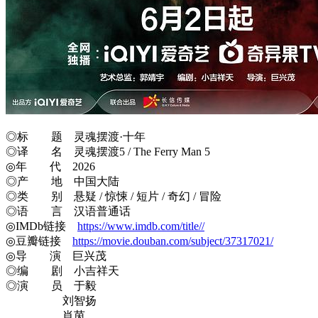
◎标 题 灵魂摆渡·十年
◎译 名 灵魂摆渡5 / The Ferry Man 5
◎年 代 2026
◎产 地 中国大陆
◎类 别 悬疑 / 惊悚 / 短片 / 奇幻 / 冒险
◎语 言 汉语普通话
◎IMDb链接
https://www.imdb.com/title//
◎豆瓣链接
https://movie.douban.com/subject/37317021/
◎导 演 巨兴茂
◎编 剧 小吉祥天
◎演 员 于毅
刘智扬
肖茵