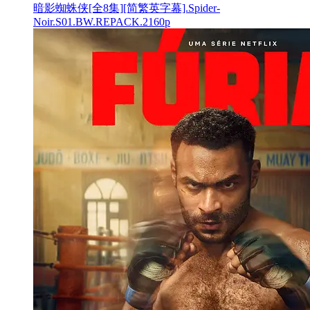
暗影蜘蛛侠[全8集][简繁英字幕].Spider-
Noir.S01.BW.REPACK.2160p