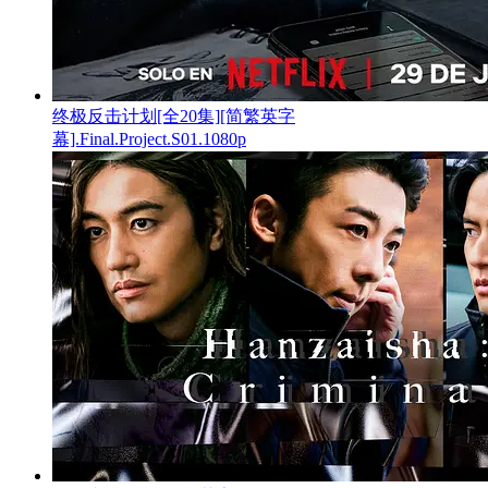
终极反击计划[全20集][简繁英字
幕].Final.Project.S01.1080p