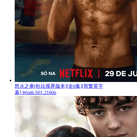
怒火之拳[杜比视界版本][全6集][简繁英字
幕].Wrath.S01.2160p