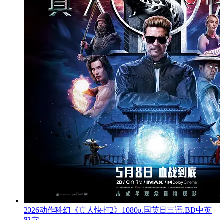
2026动作科幻《真人快打2》1080p.国英日三语.BD中英