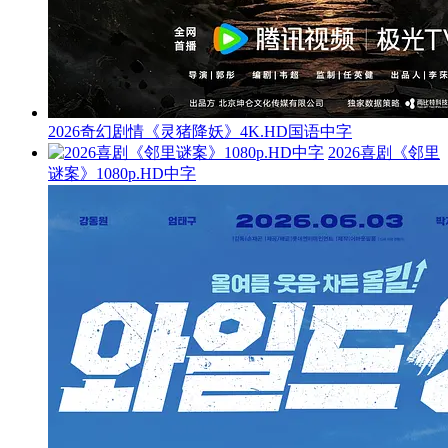
2026奇幻剧情《灵猪降妖》4K.HD国语中字
2026喜剧《邻里
谜案》1080p.HD中字