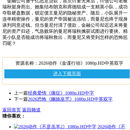
金融公司遭十亿恶意贷款，首次讨要无果后，讨债公司老板
瑞秋挺身而出。她集结布朗克和席德组成一支精英小队，成功
夺取硬盘数据，锁定债主曼尼的隐秘资产。随后，小队展开一
连串精密操作，曼尼的资产帝国被迫冻结，而曼尼也终于现身
谈判同意还钱。但当曼尼付清了债款，金融公司却迟迟未将曼
尼的资产归还，气急败坏的曼尼将瑞秋擒获试图进行要挟。精
英小队是否能成功将瑞秋救出，而曼尼又将受到怎样的恐怖惩
罚呢？
资源名称：2026动作《金谍行动》1080p.HD中英双字
进入下载页面
上一篇
经典爱情《痛症》1080p.HD中字
下一篇
2026恐怖《幽旅巫咒》1080p.HD中英双字
返回首页
返回频道
猜你喜欢：
2026动作《不