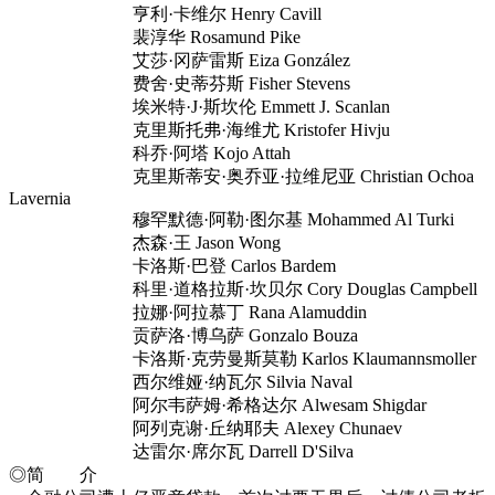
亨利·卡维尔 Henry Cavill
裴淳华 Rosamund Pike
艾莎·冈萨雷斯 Eiza González
费舍·史蒂芬斯 Fisher Stevens
埃米特·J·斯坎伦 Emmett J. Scanlan
克里斯托弗·海维尤 Kristofer Hivju
科乔·阿塔 Kojo Attah
克里斯蒂安·奥乔亚·拉维尼亚 Christian Ochoa
Lavernia
穆罕默德·阿勒·图尔基 Mohammed Al Turki
杰森·王 Jason Wong
卡洛斯·巴登 Carlos Bardem
科里·道格拉斯·坎贝尔 Cory Douglas Campbell
拉娜·阿拉慕丁 Rana Alamuddin
贡萨洛·博乌萨 Gonzalo Bouza
卡洛斯·克劳曼斯莫勒 Karlos Klaumannsmoller
西尔维娅·纳瓦尔 Silvia Naval
阿尔韦萨姆·希格达尔 Alwesam Shigdar
阿列克谢·丘纳耶夫 Alexey Chunaev
达雷尔·席尔瓦 Darrell D'Silva
◎简 介