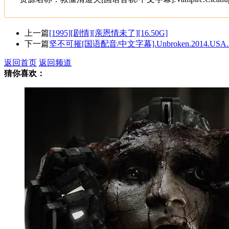
上一篇
[1995][剧情][亲恩情未了][16.50G]
下一篇
坚不可摧[国语配音/中文字幕].Unbroken.2014.USA.Bl
返回首页
返回频道
猜你喜欢：