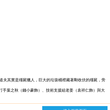
道夫其實是殭屍獵人，巨大的垃圾桶裡藏著剛收伏的殭屍，旁
打手葉之秋（錢小豪飾）、技術支援組老姜（袁祥仁飾）與大