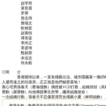
赵学而
黃奕晨
罗莽
曾志伟
詹瑞文
欧锦棠
赵善恒
谭杏蓝
李尚正
章彦琦
甄栢荣
余达志
何永航
◎简 介
香港開埠以來，一直有殭屍出沒。城市隱藏著一傋綒檶频拿
人避而遠之的垃圾房…正正就是他們秘密基地！
善心宅男張春天（蔡瀚億飾）偶然被VCD打救，組織領頭（
舊駒（羅莽飾）向他傳授畢生所學，繼承組織使命﹗
一次組織行動，張春天不忍傷害漂亮女殭屍小夏（林明禎飾）
资源名称：救僵清道夫[国语音轨/中文字幕].Vampire.Cleanup.Depar