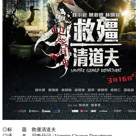
◎标 题 救僵清道夫
◎译 名 尸奔日记 / Vampire Cleanup Department