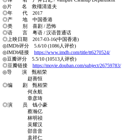
◎片 名 救殭清道夫
◎年 代 2017
◎产 地 中国香港
◎类 别 喜剧 / 恐怖
◎语 言 粤语 / 汉语普通话
◎上映日期 2017-03-16(中国香港)
◎IMDb评分 5.6/10 (1086人评价)
◎IMDb链接
https://www.imdb.com/title/tt6270524/
◎豆瓣评分 5.5/10 (10513人评价)
◎豆瓣链接
https://movie.douban.com/subject/26759783/
◎导 演 甄栢荣
赵善恒
◎编 剧 甄栢荣
何永航
章彦琦
◎演 员 钱小豪
蔡瀚亿
林明祯
吴耀汉
邵音音
袁祥仁