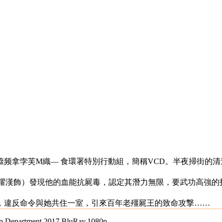
孛芙M織— 食環署特別行動組，簡稱VCD。半夜掃街的清
吳耀漢飾）發現他的血能抗屍毒，認定其潛力無限，要武功高強的
，違反命令與她共住一室，引來百年老殭屍王的致命攻撃……
tment.2017.BluRay.1080p