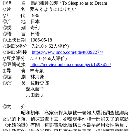
◎译 名 愿能酣睡如梦 / To Sleep so as to Dream
◎片 名 夢みるように眠りたい
◎年 代 1986
◎产 地 日本
◎类 别 奇幻
◎语 言 日语
◎上映日期 1986-05-18
◎IMDb评分 7.2/10 (462人评价)
◎IMDb链接
https://www.imdb.com/title/tt0092274/
◎豆瓣评分 7.5/10 (466人评价)
◎豆瓣链接
https://movie.douban.com/subject/1493452/
◎导 演 林海象
◎编 剧 林海象
◎演 员 佐野史郎
深水藤子
吉田義夫
◎简 介
昭和初年，私家偵探魚塚被一老婦人委託調查被綁架
女兒的下落。偵探追查下去，卻發現事件和一部消失了的電影
《永遠的謎》有關，這部電影比號稱日本最早起用女性演員，