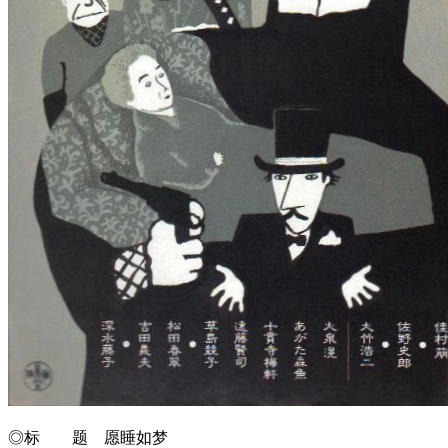
◎标 题 愿睡如梦