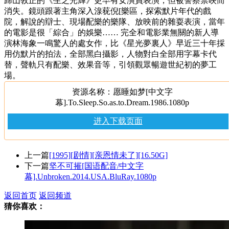
歸山敎正的《生之光輝》更早有女演員表演，但被警察禁映而
消失。鏡頭跟著主角深入湶莸倪[樂區，探索默片年代的戲
院，解說的辯士、現場配樂的樂隊、放映前的雜耍表演，當年
的電影是很「綜合」的娛樂…… 完全和電影業無關的新人導
演林海象一鳴驚人的處女作，比《星光夢裏人》早近三十年採
用仿默片的拍法，全部黑白攝影，人物對白全部用字幕卡代
替，聲軌只有配樂、效果音等，引領觀眾暢遊世紀初的夢工
場。
资源名称：愿睡如梦[中文字
幕].To.Sleep.So.as.to.Dream.1986.1080p
进入下载页面
上一篇
[1995][剧情][亲恩情未了][16.50G]
下一篇
坚不可摧[国语配音/中文字
幕].Unbroken.2014.USA.BluRay.1080p
返回首页
返回频道
猜你喜欢：