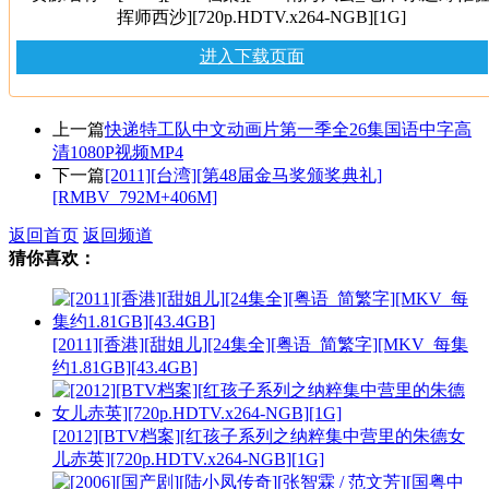
挥师西沙][720p.HDTV.x264-NGB][1G]
进入下载页面
上一篇
快递特工队中文动画片第一季全26集国语中字高
清1080P视频MP4
下一篇
[2011][台湾][第48届金马奖颁奖典礼]
[RMBV_792M+406M]
返回首页
返回频道
猜你喜欢：
[2011][香港][甜姐儿][24集全][粤语_简繁字][MKV_每集
约1.81GB][43.4GB]
[2012][BTV档案][红孩子系列之纳粹集中营里的朱德女
儿赤英][720p.HDTV.x264-NGB][1G]