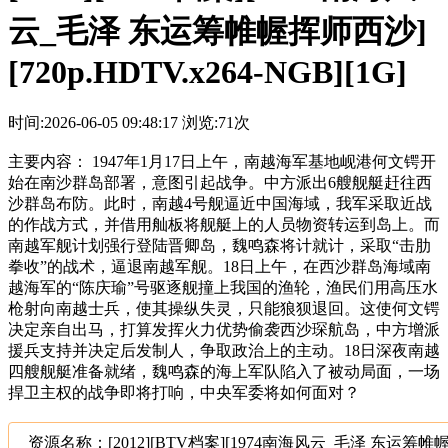
云_毛泽 东运筹帷幄挥师西沙]
[720p.HDTV.x264-NGB][1G]
时间:2026-06-05 09:48:17
浏览:71次
主要内容： 1947年1月17日上午，南越海军基地岘港何文锷开
始在南沙群岛部署，意图引起战争。中方派出6艘舰艇赶往西
沙群岛布防。此时，南越4号舰逼近中国海域，我军采取近战
的作战方式，并借用舢板将舰艇上的人员物资转运到岛上。而
南越军舰计划强行登陆晋卿岛，魏鸣森将计就计，采取“击肋
拳收”的战术，逼退南越军舰。18日上午，在西沙群岛海域南
越海军的“陈庆瑜”号驱逐舰撞上我国的渔轮，渔民们用高压水
枪射向南越士兵，使其操纵失灵，只能狼狈退回。这使何文锷
决定亲自出马，打算发挥火力优势偷袭西沙琛航岛，中方增派
援兵支持并决定后发制人，争取政治上的主动。18日深夜南越
四艘舰艇准备就绪，魏鸣森的海上军队陷入了被动局面，一场
捍卫主权的战争即将打响，中央军委将如何面对？
资源名称：[2012][BTV档案][1974南海风云_毛泽 东运筹帷