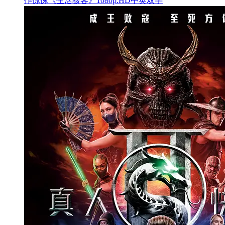
作惊悚《生活骇客》1080p.HD中英双字