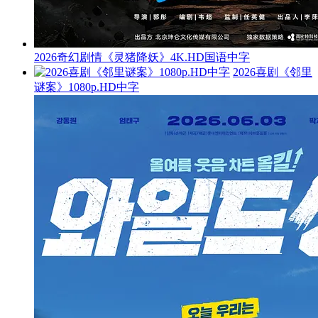
2026奇幻剧情《灵猪降妖》4K.HD国语中字
2026喜剧《邻里
谜案》1080p.HD中字