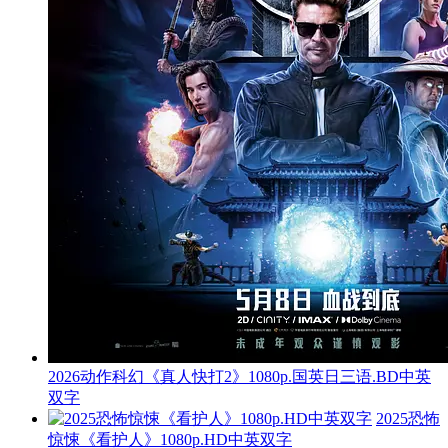
2026动作科幻《真人快打2》1080p.国英日三语.BD中英
双字
2025恐怖
惊悚《看护人》1080p.HD中英双字