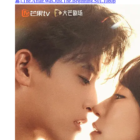
幕].The.Affair.Was.Just.The.Beginning.S01.1080p