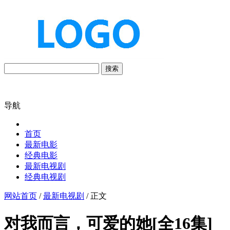
搜索
导航
首页
最新电影
经典电影
最新电视剧
经典电视剧
网站首页
/
最新电视剧
/ 正文
对我而言，可爱的她[全16集]