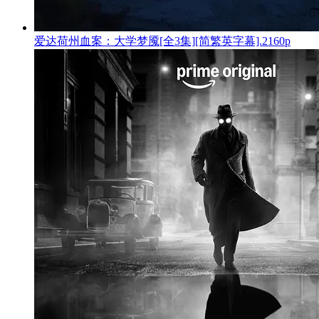
爱达荷州血案：大学梦魇[全3集][简繁英字幕].2160p