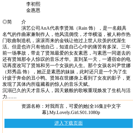
李初熙
金惠恩
◎简 介
演艺公司AnA代表李贤旭（Rain 饰），是一名颇具
名气的作曲家兼制作人，他风流倜傥，才华横溢，被人称作热
门歌曲制造机，滚滚而来的金钱让他过上世人欣羡的优渥生
活。但是也许只有他自己，知道自己心中的痛苦有多深。三年
前一场事故，带走了贤旭最爱的女友素恩，与素恩一同逝去的
还有贤旭那令人惊叹的音乐才华。直到某一天，一通宿命的电
话再度改写了贤旭和另一个女孩的人生。那个女孩名叫尹世娜
（郑秀晶 饰），她正是素恩的妹妹，此时还只是一个为了生
计疲于奔命的丑小鸭。贤旭在世娜身上看到了女友的影子，更
发现了其体内所蕴藏着的惊人的音乐天赋。
沉溺已久的天才音乐人，因天籁般的歌喉重现焕发了生机与活
力……
资源名称：对我而言，可爱的她[全16集][中文字
幕].My.Lovely.Girl.S01.1080p
进入下载页面