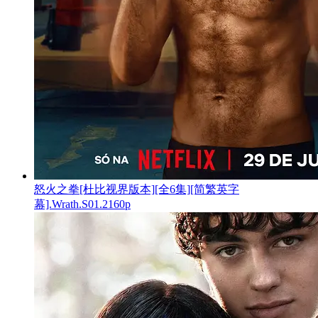
怒火之拳[杜比视界版本][全6集][简繁英字
幕].Wrath.S01.2160p