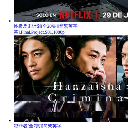
终极反击计划[全20集][简繁英字
幕].Final.Project.S01.1080p
犯罪者[全7集][简繁英字