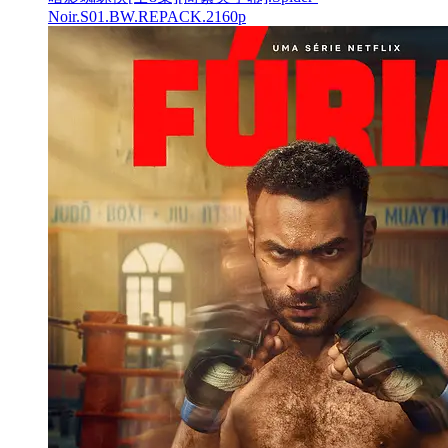
Noir.S01.BW.REPACK.2160p