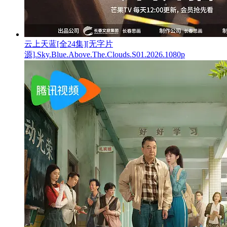
云上天蓝[全24集][无字片
源].Sky.Blue.Above.The.Clouds.S01.2026.1080p