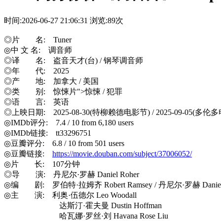
时间:2026-06-27 21:06:31
浏览:89次
◎片 名: Tuner
◎中 文 名: 调音师
◎译 名: 盗音天才(台) / 钢琴调音师
◎年 代: 2025
◎产 地: 加拿大 / 美国
◎类 别: 惊悚片">惊悚 / 犯罪
◎语 言: 英语
◎上映日期: 2025-08-30(特柳赖德电影节) / 2025-09-05(多伦
◎IMDb评分: 7.4 / 10 from 6,180 users
◎IMDb链接: tt33296751
◎豆瓣评分: 6.8 / 10 from 501 users
◎豆瓣链接:
https://movie.douban.com/subject/37006052/
◎片 长: 107分钟
◎导 演: 丹尼尔·罗赫 Daniel Roher
◎编 剧: 罗伯特·拉姆齐 Robert Ramsey / 丹尼尔·罗赫 Daniel 
◎主 演: 利奥·伍德尔 Leo Woodall
达斯汀·霍夫曼 Dustin Hoffman
哈瓦娜·罗丝·刘 Havana Rose Liu