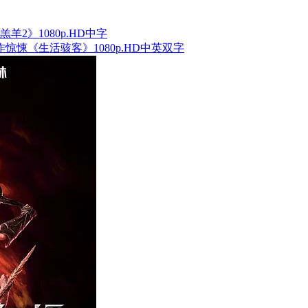
羔羊2》1080p.HD中字
动作惊悚《生活骇客》1080p.HD中英双字