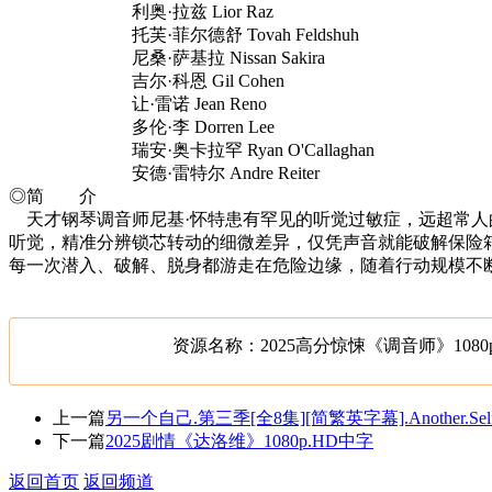
利奥·拉兹 Lior Raz
托芙·菲尔德舒 Tovah Feldshuh
尼桑·萨基拉 Nissan Sakira
吉尔·科恩 Gil Cohen
让·雷诺 Jean Reno
多伦·李 Dorren Lee
瑞安·奥卡拉罕 Ryan O'Callaghan
安德·雷特尔 Andre Reiter
◎简 介
天才钢琴调音师尼基·怀特患有罕见的听觉过敏症，远超常人
听觉，精准分辨锁芯转动的细微差异，仅凭声音就能破解保险
每一次潜入、破解、脱身都游走在危险边缘，随着行动规模不
资源名称：2025高分惊悚《调音师》1080
上一篇
另一个自己.第三季[全8集][简繁英字幕].Another.Self.S
下一篇
2025剧情《达洛维》1080p.HD中字
返回首页
返回频道