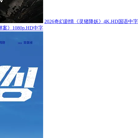
2026奇幻剧情《灵猪降妖》4K.HD国语中字
案》1080p.HD中字