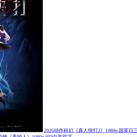
2026动作科幻《真人快打2》1080p.国英日
怖惊悚《看护人》1080p.HD中英双字