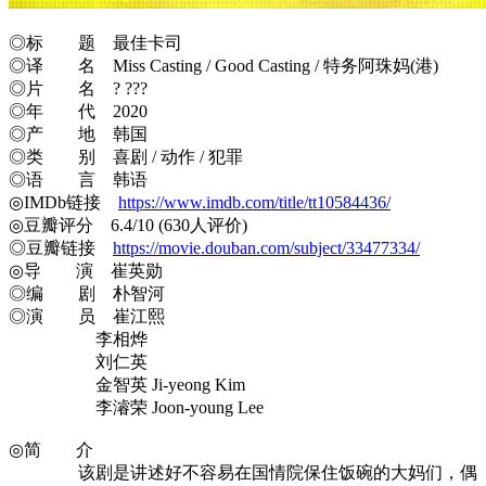
◎标 题 最佳卡司
◎译 名 Miss Casting / Good Casting / 特务阿珠妈(港)
◎片 名 ? ???
◎年 代 2020
◎产 地 韩国
◎类 别 喜剧 / 动作 / 犯罪
◎语 言 韩语
◎IMDb链接
https://www.imdb.com/title/tt10584436/
◎豆瓣评分 6.4/10 (630人评价)
◎豆瓣链接
https://movie.douban.com/subject/33477334/
◎导 演 崔英勋
◎编 剧 朴智河
◎演 员 崔江熙
李相烨
刘仁英
金智英 Ji-yeong Kim
李濬荣 Joon-young Lee
◎简 介
该剧是讲述好不容易在国情院保住饭碗的大妈们，偶