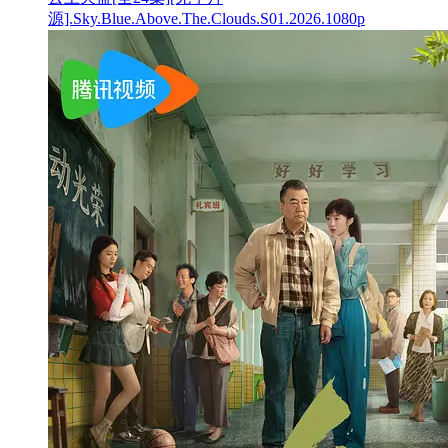
源].Sky.Blue.Above.The.Clouds.S01.2026.1080p