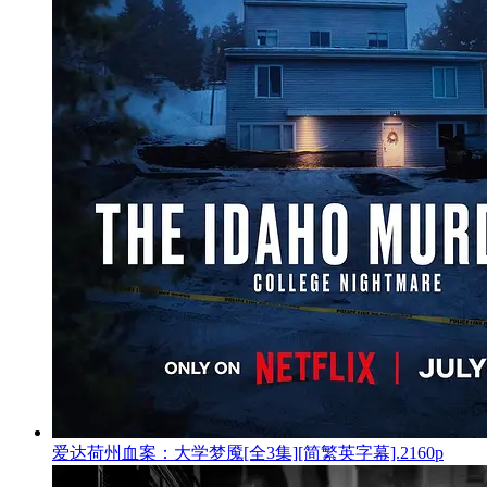
爱达荷州血案：大学梦魇[全3集][简繁英字幕].2160p