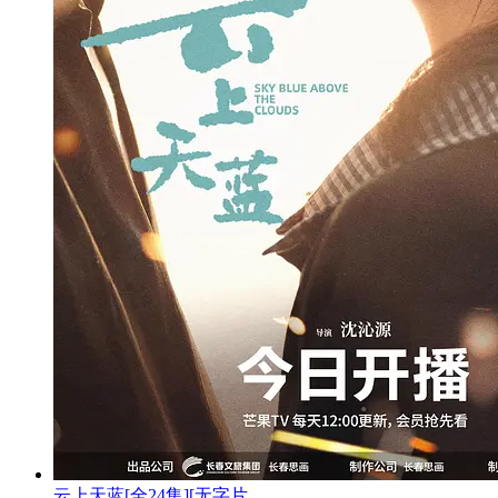
云上天蓝[全24集][无字片