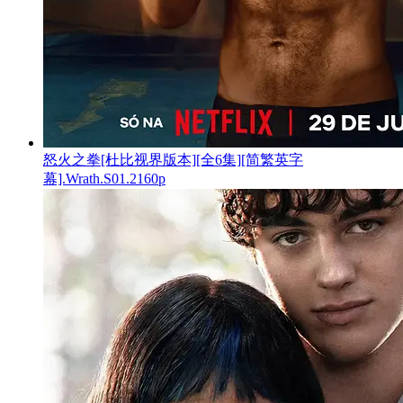
怒火之拳[杜比视界版本][全6集][简繁英字
幕].Wrath.S01.2160p