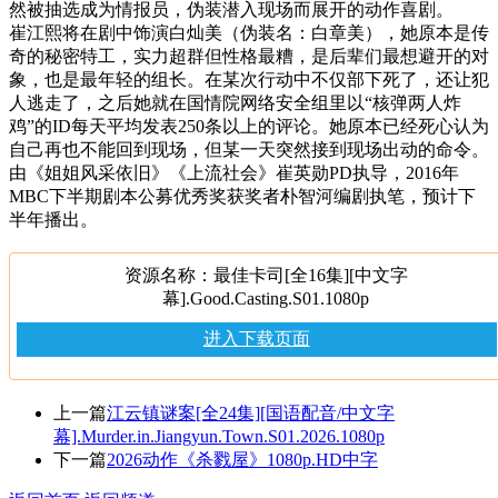
然被抽选成为情报员，伪装潜入现场而展开的动作喜剧。
崔江熙将在剧中饰演白灿美（伪装名：白章美），她原本是传
奇的秘密特工，实力超群但性格最糟，是后辈们最想避开的对
象，也是最年轻的组长。在某次行动中不仅部下死了，还让犯
人逃走了，之后她就在国情院网络安全组里以“核弹两人炸
鸡”的ID每天平均发表250条以上的评论。她原本已经死心认为
自己再也不能回到现场，但某一天突然接到现场出动的命令。
由《姐姐风采依旧》《上流社会》崔英勋PD执导，2016年
MBC下半期剧本公募优秀奖获奖者朴智河编剧执笔，预计下
半年播出。
资源名称：最佳卡司[全16集][中文字
幕].Good.Casting.S01.1080p
进入下载页面
上一篇
江云镇谜案[全24集][国语配音/中文字
幕].Murder.in.Jiangyun.Town.S01.2026.1080p
下一篇
2026动作《杀戮屋》1080p.HD中字