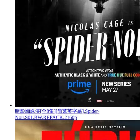
暗影蜘蛛侠[全8集][简繁英字幕].Spider-
Noir.S01.BW.REPACK.2160p