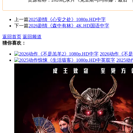
上一篇
2025剧情《心安之处》1080p.HD中字
下一篇
2026剧情《森中有林》4K.HD国语中字
返回首页
返回频道
猜你喜欢：
2026动作《不是
2025