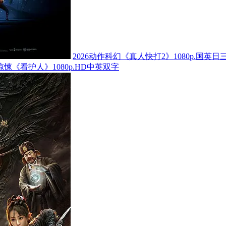
2026动作科幻《真人快打2》1080p.国英日
怖惊悚《看护人》1080p.HD中英双字