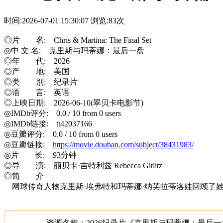
时间:2026-07-01 15:30:07
浏览:83次
◎片 名: Chris & Martina: The Final Set
◎中 文 名: 克里斯与玛蒂娜：最后一盘
◎年 代: 2026
◎产 地: 美国
◎类 别: 纪录片
◎语 言: 英语
◎上映日期: 2026-06-10(翠贝卡电影节)
◎IMDb评分: 0.0 / 10 from 0 users
◎IMDb链接: tt42037166
◎豆瓣评分: 0.0 / 10 from 0 users
◎豆瓣链接:
https://movie.douban.com/subject/38431983/
◎片 长: 93分钟
◎导 演: 丽贝卡·吉特利兹 Rebecca Gitlitz
◎简 介
网球传奇人物克里斯·埃弗特和玛蒂娜·纳芙拉蒂洛娃回顾了
资源名称：2026纪录片《克里斯与玛蒂娜：最后一盘》