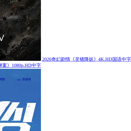
2026奇幻剧情《灵猪降妖》4K.HD国语中字
案》1080p.HD中字