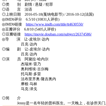
◎类 别 剧情 / 悬疑 / 犯罪
◎语 言 法语
◎上映日期 2016-05-18(戛纳电影节) / 2016-10-12(法国)
◎IMDb评分 6.5/10 (10831人评价)
◎IMDb链接
https://www.imdb.com/title/tt4630550/
◎豆瓣评分 6.8/10 (5405人评价)
◎豆瓣链接
https://movie.douban.com/subject/26374586/
◎导 演 让-皮埃尔·达内
吕克·达内
◎编 剧 让-皮埃尔·达内
吕克·达内
◎演 员 阿黛拉·哈内尔
杰瑞米·雷乃
奥利维埃·古尔梅
托马斯·多雷
法布里齐奥·隆吉奥内
摩根·马林
马克·泽戈
◎简 介
Jenny是一名年轻的普科医生。一天晚上，在诊所关门后