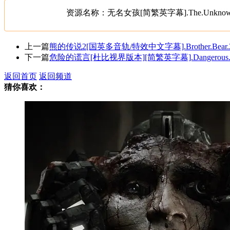
资源名称：无名女孩[简繁英字幕].The.Unknown.Gir
上一篇
熊的传说2[国英多音轨/特效中文字幕].Brother.Bear.2.20
下一篇
危险的谎言[杜比视界版本][简繁英字幕].Dangerous.Lies
返回首页
返回频道
猜你喜欢：