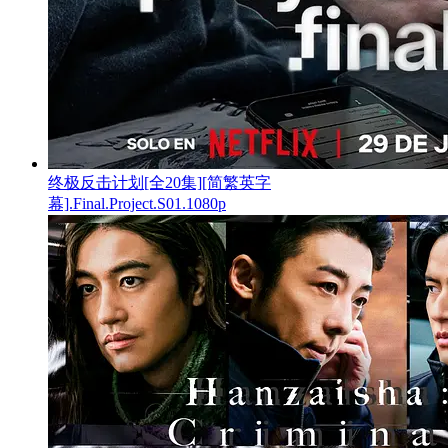
终极反击计划[全20集][简繁英字
幕].Final.Project.S01.1080p