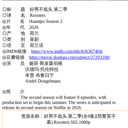
◎标 题 好男不低头 第二季
◎译 名 Roosters
◎片 名 Haantjes Season 2
◎年 代 2026
◎产 地 荷兰
◎类 别 喜剧
◎语 言 荷兰语
◎IMDb链接
https://www.imdb.com/title/tt36367404/
◎豆瓣链接
https://movie.douban.com/subject/37293100/
◎演 员 扬容·斯皮森伯格
沃德玛·托伦特拉
本贾·布鲁日宁
André Dongelmans
◎简 介
The second season will feature 8 episodes, with
production set to begin this summer. The series is anticipated to
release its second season on Netflix in 2026.
资源名称：好男不低头.第二季[全8集][简繁英字
幕].Roosters.S02.1080p