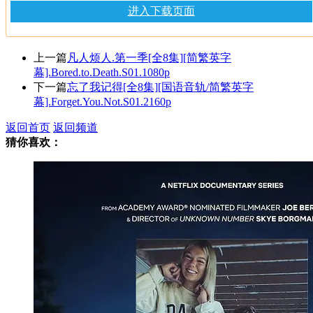
进入下载页面
上一篇
凡人烦人.第一季[全8集][简繁英字
幕].Bored.to.Death.S01.1080p
下一篇
忘了我记得[全8集][国语音轨/简繁英字
幕].Forget.You.Not.S01.2160p
返回首页
返回频道
猜你喜欢：