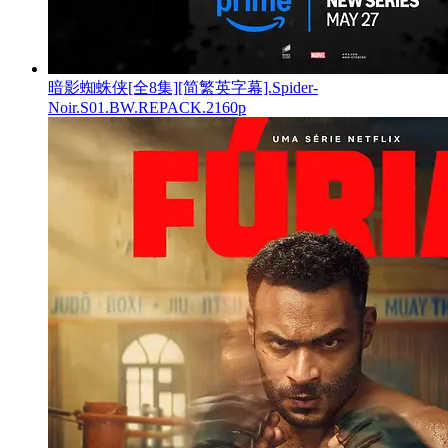
暗影蜘蛛侠[全8集][简繁英字幕].Spider-
Noir.S01.BW.REPACK.2160p