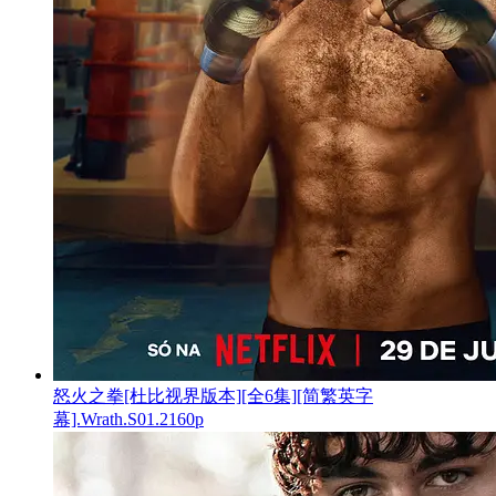
怒火之拳[杜比视界版本][全6集][简繁英字
幕].Wrath.S01.2160p