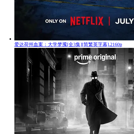
爱达荷州血案：大学梦魇[全3集][简繁英字幕].2160p