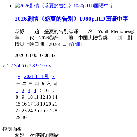
2026剧情《盛夏的告别》1080p.HD国语中字
◎标 题 盛夏的告别◎译 名 Youth Memories◎
年 代 2026◎产 地 中国大陆◎类 别 剧
情◎上映日期 2026(......
[详细]
2026-08-06 07:08:42
‹‹
1
2
3
4
5
6
7
8
9
10
›
››
«
2021年11月
»
一
二
三
四
五
六
日
1
2
3
4
5
6
7
8
9
10
11
12
13
14
15
16
17
18
19
20
21
22
23
24
25
26
27
28
29
30
控制面板
您好，欢迎到访网站！